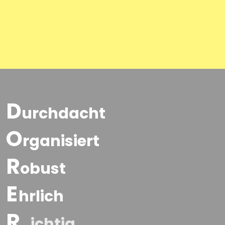
D
urchdacht
O
rganisiert
R
obust
E
hrlich
R
ichtig