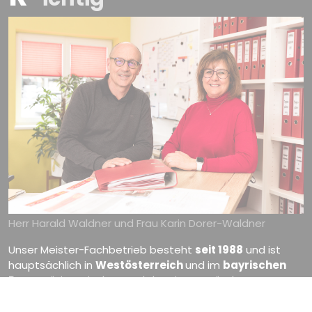
Herr Harald Waldner und Frau Karin Dorer-Waldner
Unser Meister-Fachbetrieb besteht
seit 1988
und ist
hauptsächlich in
Westösterreich
und im
bayrischen
Raum
tätig. Seit dem Tod des Firmengründers, Herrn
Ludwig Dorer, im Jahr 1999, wird das Unternehmen von
Frau Karin Dorer-Waldner
(Dachdeckermeisterin) und